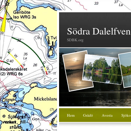
Södra Dalelfven
SDBK.org
Hem
Grådö
Avesta
Sjöko