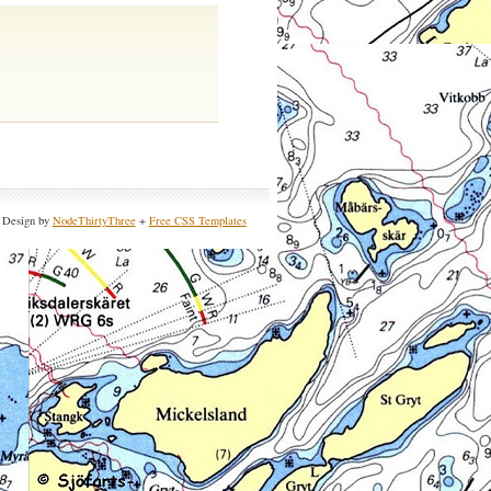
Design by
NodeThirtyThree
+
Free CSS Templates