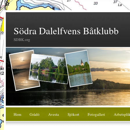
Södra Dalelfvens Båtklubb
SDBK.org
Hem
Grådö
Avesta
Sjökort
Fotogalleri
Arbetspli